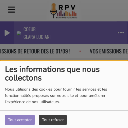
COEUR
CLARA LUCIANI
SSIONS DE RETOUR DES LE 01/09 !
VOS EMISSIONS DE 
Les informations que nous
collectons
Sebastien
Nous utilisons des cookies pour fournir les services et les
fonctionnalités proposés sur notre site et pour améliorer
l'expérience de nos utilisateurs.
Habitant de la Bièvre, passionné
par les médias et animé par une
Tout accepter
Tout refuser
grande curiosité pour les