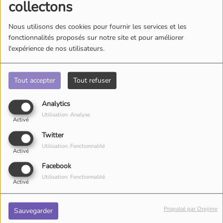
collectons
Nous utilisons des cookies pour fournir les services et les
fonctionnalités proposés sur notre site et pour améliorer
l'expérience de nos utilisateurs.
Tout accepter
Tout refuser
Analytics
Utilisation: Analyse
Activé
Twitter
Utilisation: Fonctionnalité
Activé
Facebook
Utilisation: Fonctionnalité
Activé
Propulsé par Orejime
Sauvegarder
06 juin 2026