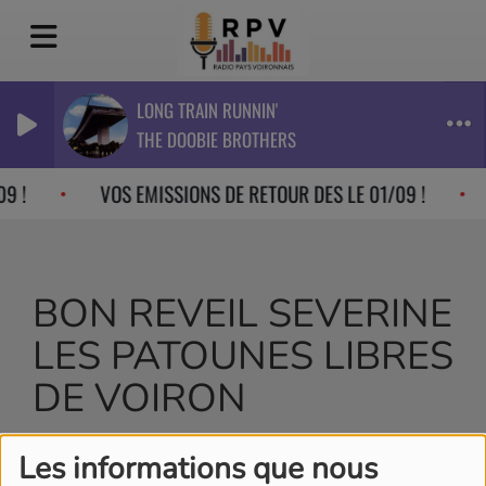
LONG TRAIN RUNNIN'
THE DOOBIE BROTHERS
9 !
VOS EMISSIONS DE RETOUR DES LE 01/09 !
BON REVEIL SEVERINE
LES PATOUNES LIBRES
DE VOIRON
Les informations que nous