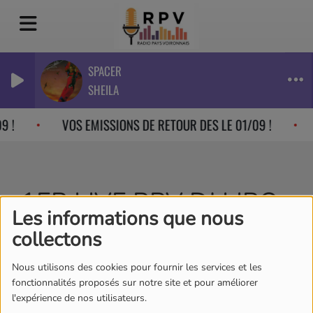
SPACER
SHEILA
9 !
VOS EMISSIONS DE RETOUR DES LE 01/09 !
1ER LIVE RPV DJ LIBO
Les informations que nous
MUSIC RETRO MIX EN
collectons
PUBLIC
Nous utilisons des cookies pour fournir les services et les
fonctionnalités proposés sur notre site et pour améliorer
l'expérience de nos utilisateurs.