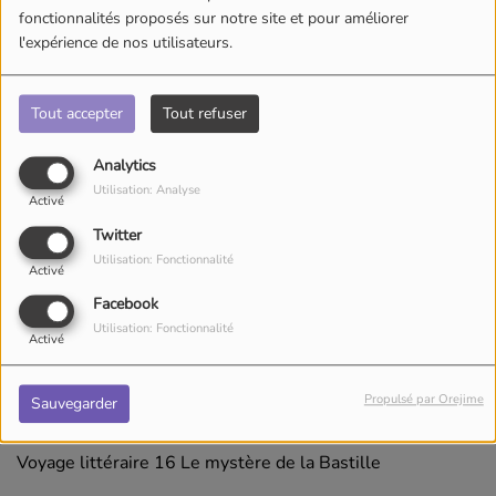
fonctionnalités proposés sur notre site et pour améliorer
l'expérience de nos utilisateurs.
Tout accepter
Tout refuser
Analytics
Utilisation: Analyse
Activé
Twitter
Utilisation: Fonctionnalité
Activé
Facebook
Utilisation: Fonctionnalité
Activé
30 juin 2026
Propulsé par Orejime
Sauvegarder
Écouter le podcast
Voyage littéraire 16 Le mystère de la Bastille