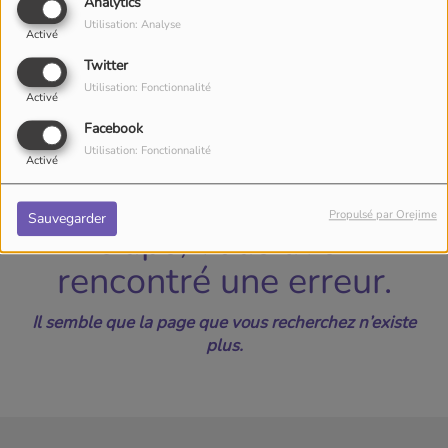
40
Analytics
Utilisation: Analyse
Activé
Twitter
Utilisation: Fonctionnalité
Activé
Facebook
Utilisation: Fonctionnalité
Activé
Propulsé par Orejime
Sauvegarder
Oups, vous avez
rencontré une erreur.
Il semble que la page que vous recherchez n’existe
plus.