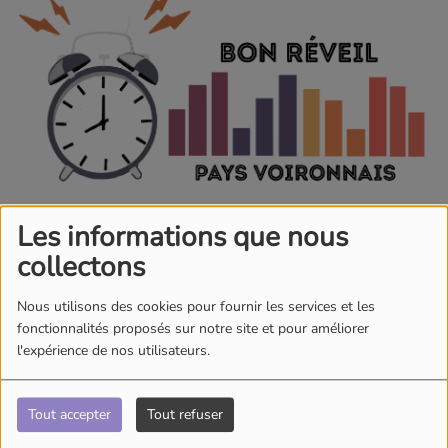
Les informations que nous
collectons
TOUTE LA SEMAINE, DE 08:10 À 10:10
Nous utilisons des cookies pour fournir les services et les
2493 vues
fonctionnalités proposés sur notre site et pour améliorer
l'expérience de nos utilisateurs.
BON REVEIL PAYS VOIRONNAIS. Corine vous emmène à
la découverte lors d'un voyage matinale des associations,
personnalités, acteurs et actions positives en Pays
Tout accepter
Tout refuser
Voironnais ! Un historique, des questions phares