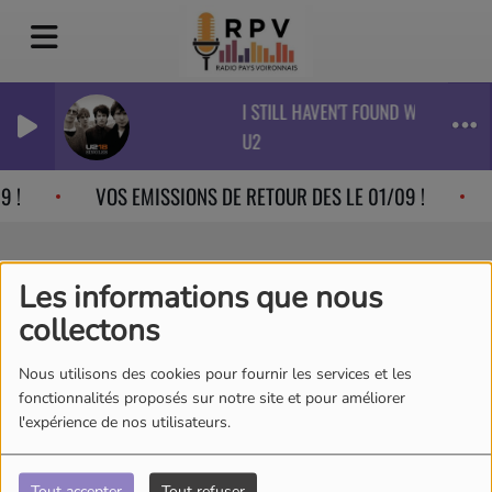
I STILL HAVEN'T FOUND WHAT I'M LO
U2
 !
VOS EMISSIONS DE RETOUR DES LE 01/09 !
Les informations que nous
Lucas
collectons
Nous utilisons des cookies pour fournir les services et les
fonctionnalités proposés sur notre site et pour améliorer
Habitant de Voiron. 8 ans
l'expérience de nos utilisateurs.
d'expérience en Radio Locale.
Passionné par les Médias, Lucas