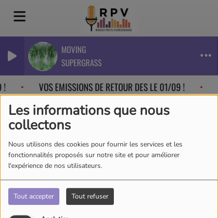
MOVING
SUPERGRASS
 !
VOS EMISSIONS DE RETOUR DES LE 01/09 !
Les informations que nous
collectons
CHRONIQUE METEO
Nous utilisons des cookies pour fournir les services et les
NATIONALE
fonctionnalités proposés sur notre site et pour améliorer
l'expérience de nos utilisateurs.
Tout accepter
Tout refuser