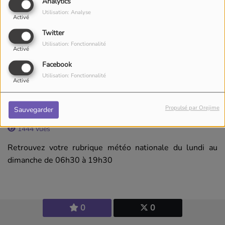
Analytics
Utilisation: Analyse
Activé
Twitter
Utilisation: Fonctionnalité
Activé
Facebook
Utilisation: Fonctionnalité
Activé
TOUTE LA SEMAINE, DE 06:30 À 19:30
Propulsé par Orejime
Sauvegarder
1444 vues
Retrouvez votre rubrique météo nationale du lundi au
dimanche de 06h30 à 19h30
0
0