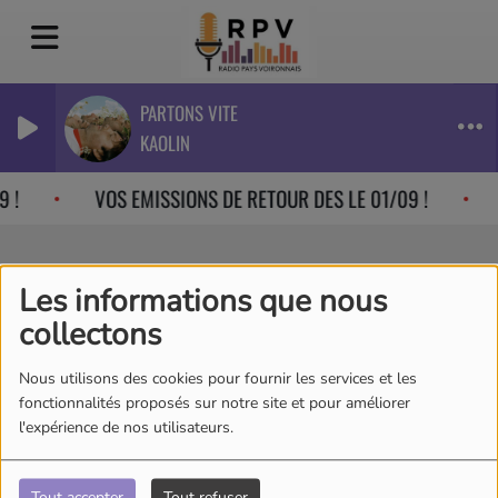
PARTONS VITE
KAOLIN
 !
VOS EMISSIONS DE RETOUR DES LE 01/09 !
Les informations que nous
Véronique
collectons
Nous utilisons des cookies pour fournir les services et les
fonctionnalités proposés sur notre site et pour améliorer
Habitante de Tullins. Véronique a
l'expérience de nos utilisateurs.
cette magnifique lumière et
dévouement qui permet à toute