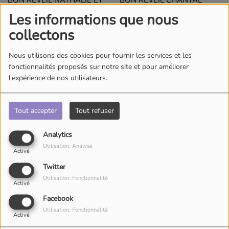
BON REVEIL NATHALIE ET
BON REVEIL CHANTAL
LUCAS MJC DE VOIRON
COMITE DES FETES
Les informations que nous
EMOTIONS DE RUE
COUBLEVIE EN FETE
collectons
L'ECONOMIE PRES DE CHEZ NOUS
Nous utilisons des cookies pour fournir les services et les
fonctionnalités proposés sur notre site et pour améliorer
l'expérience de nos utilisateurs.
Tout accepter
Tout refuser
Analytics
Utilisation: Analyse
Activé
ECO PRES DE CHEZ NOUS
ECO PRES DE CHEZ NOUS
GOURMANDS AIRLINES
GOURANDS AIRLINES
Twitter
VOIRON EP3
VOIRON EP2
Utilisation: Fonctionnalité
Activé
Facebook
MUSIC RETRO MIX BY LIBO
Utilisation: Fonctionnalité
Activé