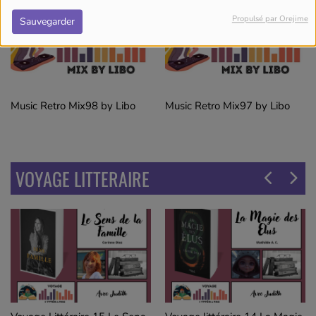
Propulsé par Orejime
Sauvegarder
Music Retro Mix98 by Libo
Music Retro Mix97 by Libo
VOYAGE LITTERAIRE