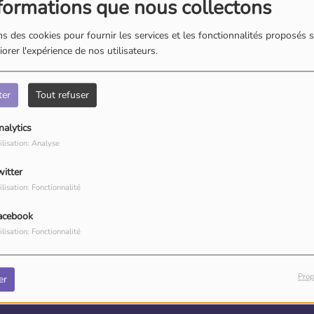
40
formations que nous collectons
s des cookies pour fournir les services et les fonctionnalités proposés s
orer l'expérience de nos utilisateurs.
ter
Tout refuser
nalytics
ilisation: Analyse
witter
ilisation: Fonctionnalité
, vous avez rencontré une er
acebook
ilisation: Fonctionnalité
Il semble que la page que vous recherchez n’existe plus.
Prop
er