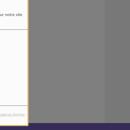
4
ur notre site
reur.
ulsé par Orejime