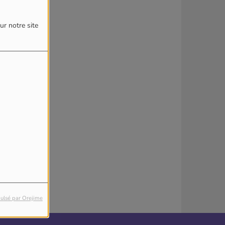
4
ur notre site
reur.
ulsé par Orejime