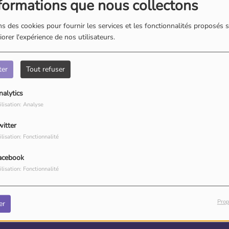
40
formations que nous collectons
s des cookies pour fournir les services et les fonctionnalités proposés s
orer l'expérience de nos utilisateurs.
ter
Tout refuser
nalytics
ilisation: Analyse
witter
ilisation: Fonctionnalité
, vous avez rencontré une er
acebook
ilisation: Fonctionnalité
Il semble que la page que vous recherchez n’existe plus.
Prop
er