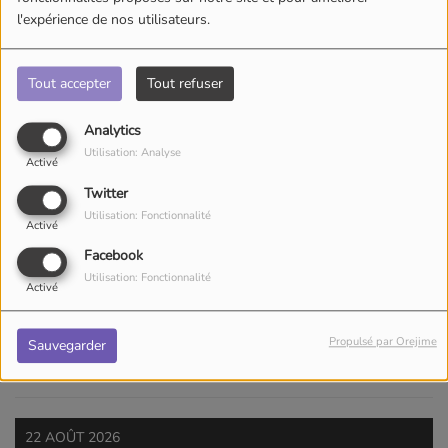
Mélanie
l'expérience de nos utilisateurs.
Tout accepter
Tout refuser
L'été des bibliotheques
Analytics
Utilisation: Analyse
Activé
Twitter
Utilisation: Fonctionnalité
Activé
08 AOÛT 2026
Facebook
Utilisation: Fonctionnalité
Activé
Ciné plein air : un p'tit
truc en plus
Propulsé par Orejime
Sauvegarder
22 AOÛT 2026