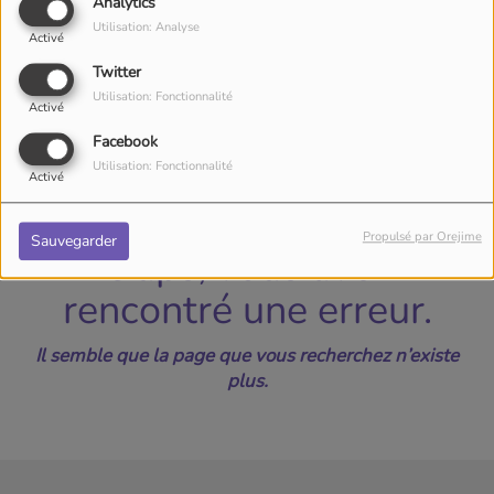
40
Analytics
Utilisation: Analyse
Activé
Twitter
Utilisation: Fonctionnalité
Activé
Facebook
Utilisation: Fonctionnalité
Activé
Propulsé par Orejime
Sauvegarder
Oups, vous avez
rencontré une erreur.
Il semble que la page que vous recherchez n’existe
plus.