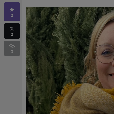
0
0
0