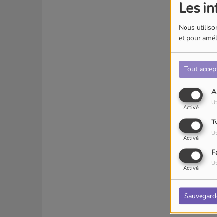
Les in
Nous utilison
et pour améli
Tout accep
A
Ut
Activé
T
Ut
Activé
F
Ut
Activé
Sauvegard