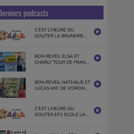
Derniers podcasts
C'EST L'HEURE DU
GOUTER LA BRUNERIE
GISELE HALIMI VOIRON
EN PUBLIC
BON REVEIL ELSA ET
CHARLY TOUR DE FRANCE
2026 VOIRON PAYS
VOIRONNAIS
BON REVEIL NATHALIE ET
LUCAS MJC DE VOIRON
EMOTIONS DE RUE
C'EST L'HEURE DU
GOUTER EP1 ECOLE LA
BRUNERIE GISELE HALIMI
VOIRON