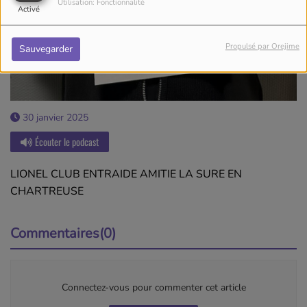
Utilisation: Fonctionnalité
Activé
Propulsé par Orejime
Sauvegarder
30 janvier 2025
Écouter le podcast
LIONEL CLUB ENTRAIDE AMITIE LA SURE EN
CHARTREUSE
Commentaires(0)
Connectez-vous pour commenter cet article