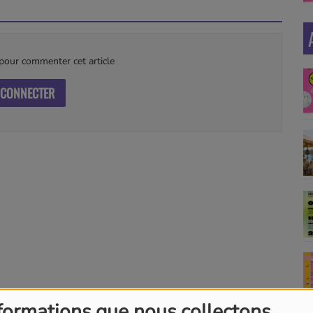
our commenter cet article
 CONNECTER
formations que nous collectons