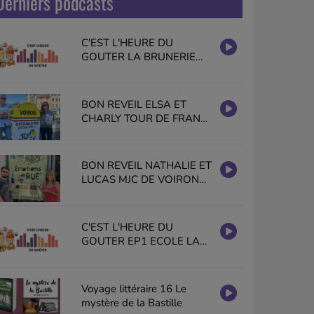
Derniers podcasts
C'EST L'HEURE DU
GOUTER LA BRUNERIE
GISELE HALIMI VOIRON
EN PUBLIC
BON REVEIL ELSA ET
CHARLY TOUR DE FRANCE
2026 VOIRON PAYS
VOIRONNAIS
BON REVEIL NATHALIE ET
LUCAS MJC DE VOIRON
EMOTIONS DE RUE
C'EST L'HEURE DU
GOUTER EP1 ECOLE LA
BRUNERIE GISELE HALIMI
VOIRON
Voyage littéraire 16 Le
mystère de la Bastille