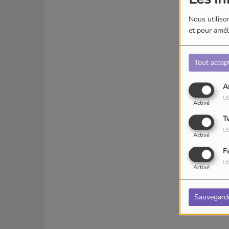
Nous utilison
et pour améli
Tout accep
A
Ut
Activé
T
Ut
Activé
F
Ut
Activé
Sauvegard