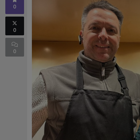
0
0
0