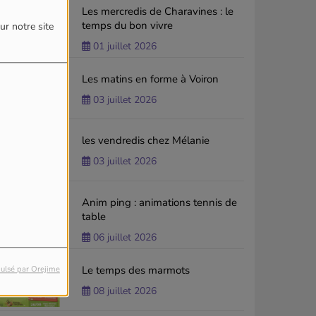
Les mercredis de Charavines : le
temps du bon vivre
ur notre site
01 juillet 2026
Les matins en forme à Voiron
03 juillet 2026
les vendredis chez Mélanie
03 juillet 2026
Anim ping : animations tennis de
table
06 juillet 2026
Le temps des marmots
ulsé par Orejime
08 juillet 2026