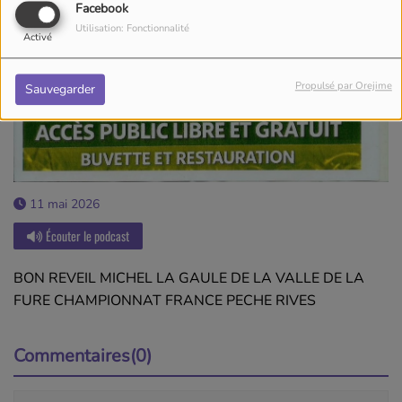
Facebook
Utilisation: Fonctionnalité
Activé
Propulsé par Orejime
Sauvegarder
11 mai 2026
Écouter le podcast
BON REVEIL MICHEL LA GAULE DE LA VALLE DE LA
FURE CHAMPIONNAT FRANCE PECHE RIVES
Commentaires(0)