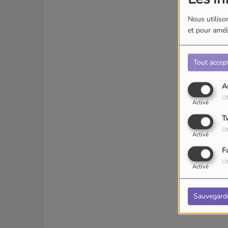
Nous utilison
et pour améli
Tout accep
A
Ut
Activé
T
Ut
Activé
F
Ut
Activé
Sauvegard