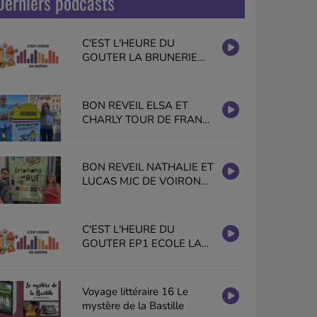
Derniers podcasts
C'EST L'HEURE DU
GOUTER LA BRUNERIE
GISELE HALIMI VOIRON
EN PUBLIC
BON REVEIL ELSA ET
CHARLY TOUR DE FRANCE
2026 VOIRON PAYS
VOIRONNAIS
BON REVEIL NATHALIE ET
LUCAS MJC DE VOIRON
EMOTIONS DE RUE
C'EST L'HEURE DU
GOUTER EP1 ECOLE LA
BRUNERIE GISELE HALIMI
VOIRON
Voyage littéraire 16 Le
mystère de la Bastille