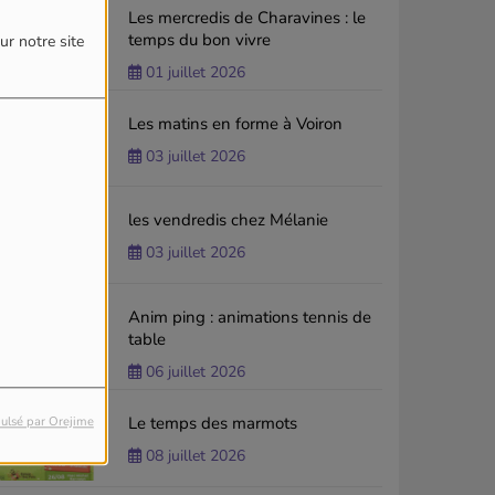
Les mercredis de Charavines : le
temps du bon vivre
ur notre site
01 juillet 2026
Les matins en forme à Voiron
03 juillet 2026
les vendredis chez Mélanie
03 juillet 2026
Anim ping : animations tennis de
table
06 juillet 2026
Le temps des marmots
ulsé par Orejime
08 juillet 2026