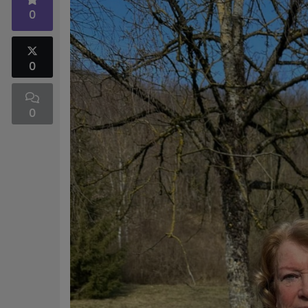
0
0
0