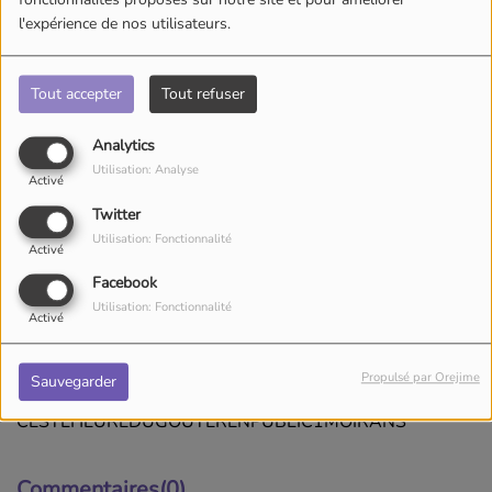
fonctionnalités proposés sur notre site et pour améliorer
l'expérience de nos utilisateurs.
Tout accepter
Tout refuser
Analytics
Utilisation: Analyse
Activé
Twitter
Utilisation: Fonctionnalité
Activé
Facebook
Utilisation: Fonctionnalité
Activé
06 juillet 2025
Écouter le podcast
Propulsé par Orejime
Sauvegarder
CESTLHEUREDUGOUTERENPUBLIC1MOIRANS
Commentaires(0)