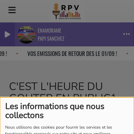
ENAMORAME
PAPI SANCHEZ
9 !
VOS EMISSIONS DE RETOUR DES LE 01/09 !
C'EST L'HEURE DU
GOUTER EN PUBLIC1
Les informations que nous
MOIRANS
collectons
Nous utilisons des cookies pour fournir les services et les