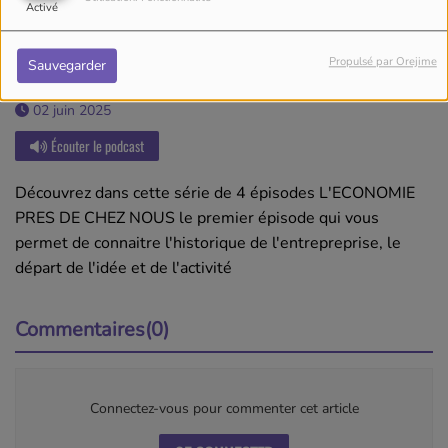
Activé
Propulsé par Orejime
Sauvegarder
02 juin 2025
Écouter le podcast
Découvrez dans cette série de 4 épisodes L'ECONOMIE
PRES DE CHEZ NOUS le premier épisode qui vous
permet de connaitre l'historique de l'entrepreprise, le
départ de l'idée et de l'activité
Commentaires(0)
Connectez-vous pour commenter cet article