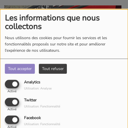
Les informations que nous
collectons
Nous utilisons des cookies pour fournir les services et les
fonctionnalités proposés sur notre site et pour améliorer
l'expérience de nos utilisateurs.
Tout accepter
Tout refuser
Analytics
Utilisation: Analyse
Activé
Twitter
Utilisation: Fonctionnalité
Activé
Facebook
Utilisation: Fonctionnalité
ECO PRES DE CHEZ NOUS TABAC DE CROSSEY ST
Activé