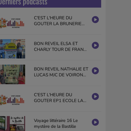
Derniers podcasts
C'EST L'HEURE DU
GOUTER LA BRUNERIE
GISELE HALIMI VOIRON
EN PUBLIC
BON REVEIL ELSA ET
CHARLY TOUR DE FRANCE
2026 VOIRON PAYS
VOIRONNAIS
BON REVEIL NATHALIE ET
LUCAS MJC DE VOIRON
EMOTIONS DE RUE
C'EST L'HEURE DU
GOUTER EP1 ECOLE LA
BRUNERIE GISELE HALIMI
VOIRON
Voyage littéraire 16 Le
mystère de la Bastille