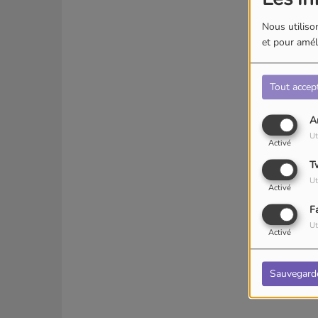
Nous utilison
et pour améli
Tout accep
A
Ut
Activé
T
Ut
Activé
F
Ut
Activé
Sauvegard