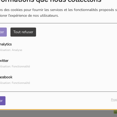
s des cookies pour fournir les services et les fonctionnalités proposés s
orer l'expérience de nos utilisateurs.
by Libo
ter
Tout refuser
nalytics
by Libo
ilisation: Analyse
witter
ilisation: Fonctionnalité
Retro Mix by Libo
acebook
ilisation: Fonctionnalité
by Libo
Prop
er