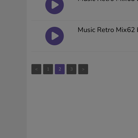
Music Retro Mix62 
<
1
2
3
>