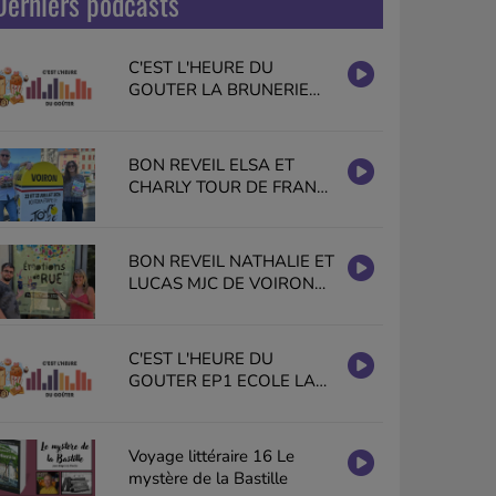
Derniers podcasts
C'EST L'HEURE DU
GOUTER LA BRUNERIE
GISELE HALIMI VOIRON
EN PUBLIC
BON REVEIL ELSA ET
CHARLY TOUR DE FRANCE
2026 VOIRON PAYS
VOIRONNAIS
BON REVEIL NATHALIE ET
LUCAS MJC DE VOIRON
EMOTIONS DE RUE
C'EST L'HEURE DU
GOUTER EP1 ECOLE LA
BRUNERIE GISELE HALIMI
VOIRON
Voyage littéraire 16 Le
mystère de la Bastille