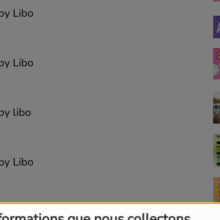
by Libo
by Libo
by libo
by Libo
y Libo
formations que nous collectons