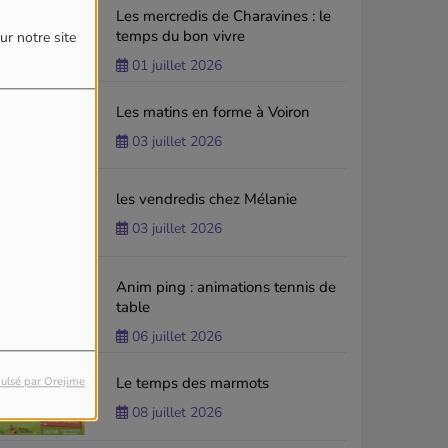
Les mercredis de Charavines : le
temps du bon vivre
ur notre site
01 juillet 2026
Les matins en forme à Voiron
03 juillet 2026
les vendredis chez Mélanie
03 juillet 2026
Anim ping : animations tennis de
table
06 juillet 2026
Le temps des marmots
ulsé par Orejime
08 juillet 2026