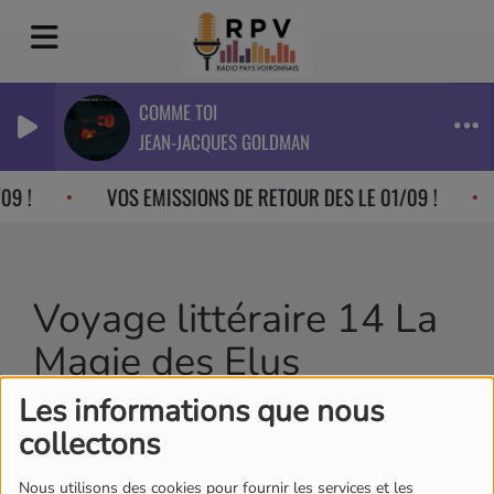
COMME TOI
JEAN-JACQUES GOLDMAN
09 !
VOS EMISSIONS DE RETOUR DES LE 01/09 !
Voyage littéraire 14 La
Magie des Elus
Les informations que nous
collectons
Nous utilisons des cookies pour fournir les services et les