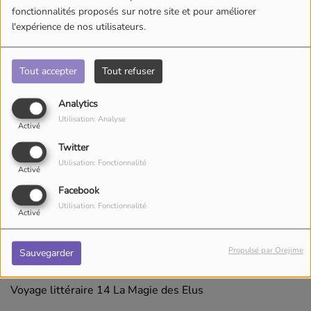
fonctionnalités proposés sur notre site et pour améliorer
l'expérience de nos utilisateurs.
Tout accepter
Tout refuser
Analytics
Utilisation: Analyse
Activé
Twitter
Utilisation: Fonctionnalité
Activé
Facebook
Utilisation: Fonctionnalité
Activé
12 mai 2026
Propulsé par Orejime
Sauvegarder
Écouter le podcast
Voyage littéraire 14 La Magie des Elus