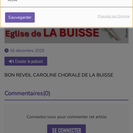
Activé
Propulsé par Orejime
Sauvegarder
16 décembre 2025
Écouter le podcast
BON REVEIL CAROLINE CHORALE DE LA BUISSE
Commentaires(0)
Connectez-vous pour commenter cet article
SE CONNECTER