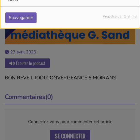
Propulsé par Orejime
Sauvegarder
27 avril 2026
Écouter le podcast
BON REVEIL JODI CONVERGEANCE 6 MOIRANS
Commentaires(0)
Connectez-vous pour commenter cet article
SE CONNECTER