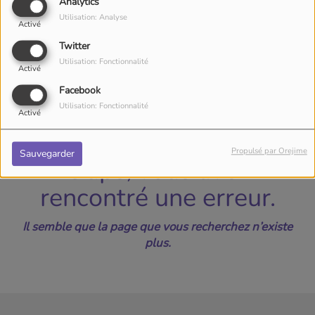
40
Analytics
Utilisation: Analyse
Activé
Twitter
Utilisation: Fonctionnalité
Activé
Facebook
Utilisation: Fonctionnalité
Activé
Propulsé par Orejime
Sauvegarder
Oups, vous avez
rencontré une erreur.
Il semble que la page que vous recherchez n’existe
plus.